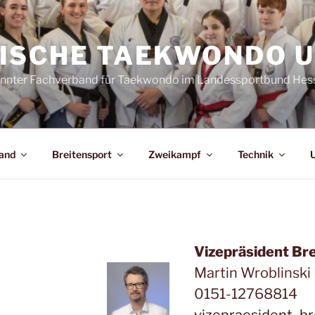
ISCHE TAEKWONDO U
kannter Fachverband für Taekwondo im Landessportbund Hes
and
Breitensport
Zweikampf
Technik
U
Vizepräsident Br
Martin Wroblinski
0151-12768814