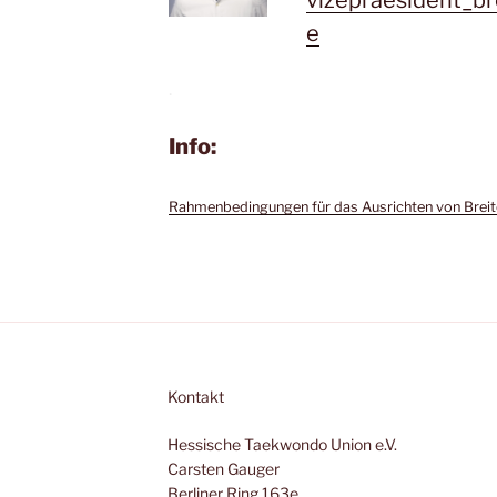
vizepraesident_b
e
.
Info:
Rahmenbedingungen für das Ausrichten von Brei
Kontakt
Hessische Taekwondo Union e.V.
Carsten Gauger
Berliner Ring 163e