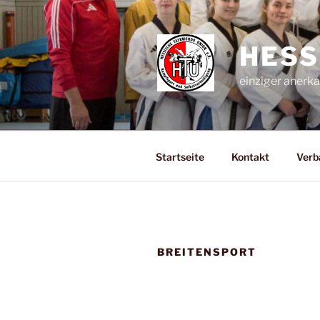
Zum
Inhalt
springen
HESS
einziger aner
Startseite
Kontakt
Verb
BREITENSPORT