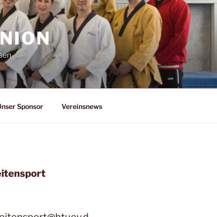
NION
sen
nser Sponsor
Vereinsnews
eitensport