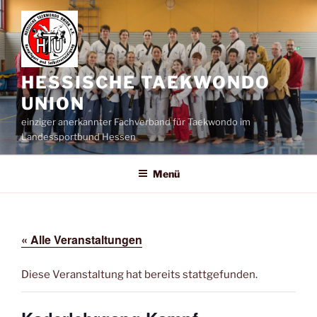
Zum
Inhalt
springen
HESSISCHE TAEKWONDO
UNION
einziger anerkannter Fachverband für Taekwondo im
Landessportbund Hessen
Menü
« Alle Veranstaltungen
Diese Veranstaltung hat bereits stattgefunden.