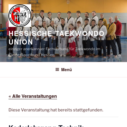
Zum
Inhalt
springen
HESSISCHE TAEKWONDO
UNION
einziger anerkannter Fachverband für Taekwondo im
Landessportbund Hessen
Menü
« Alle Veranstaltungen
Diese Veranstaltung hat bereits stattgefunden.