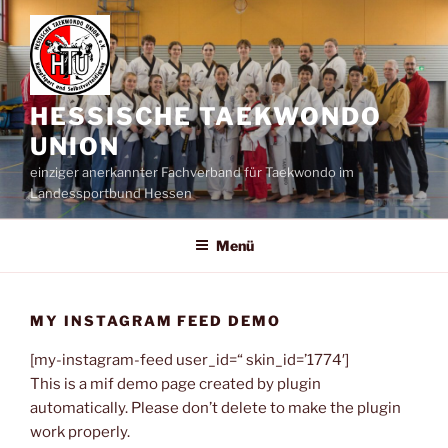
Zum
Inhalt
springen
HESSISCHE TAEKWONDO
UNION
einziger anerkannter Fachverband für Taekwondo im
Landessportbund Hessen
Menü
MY INSTAGRAM FEED DEMO
[my-instagram-feed user_id=“ skin_id=’1774′]
This is a mif demo page created by plugin
automatically. Please don’t delete to make the plugin
work properly.