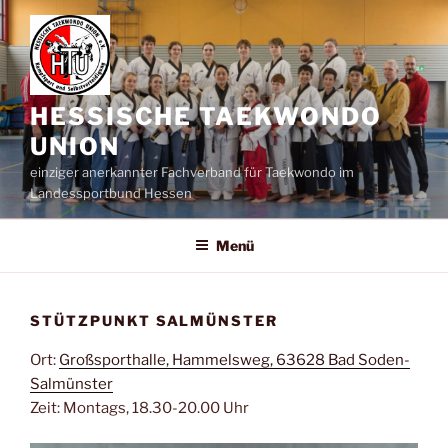
Zum
Inhalt
springen
HESSISCHE TAEKWONDO
UNION
einziger anerkannter Fachverband für Taekwondo im
Landessportbund Hessen
Menü
STÜTZPUNKT SALMÜNSTER
Ort:
Großsporthalle, Hammelsweg, 63628 Bad Soden-
Salmünster
Zeit: Montags, 18.30-20.00 Uhr