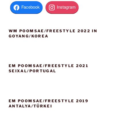
n
e
h
Facebook
Instagram
o
b
e
n
WM POOMSAE/FREESTYLE 2022 IN
GOYANG/KOREA
EM POOMSAE/FREESTYLE 2021
SEIXAL/PORTUGAL
EM POOMSAE/FREESTYLE 2019
ANTALYA/TÜRKEI