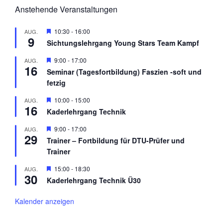
Anstehende Veranstaltungen
H
10:30
-
16:00
AUG.
9
e
Sichtungslehrgang Young Stars Team Kampf
r
v
H
9:00
-
17:00
AUG.
o
16
e
r
Seminar (Tagesfortbildung) Faszien -soft und
r
g
fetzig
v
e
o
h
r
H
10:00
-
15:00
AUG.
o
16
g
e
b
Kaderlehrgang Technik
e
r
e
h
v
n
H
9:00
-
17:00
AUG.
o
o
29
e
b
r
Trainer – Fortbildung für DTU-Prüfer und
r
e
g
Trainer
v
n
e
o
h
r
H
15:00
-
18:30
AUG.
o
30
g
e
b
Kaderlehrgang Technik Ü30
e
r
e
h
v
n
o
o
Kalender anzeigen
b
r
e
g