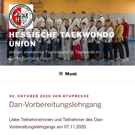
Zum
Inhalt
springen
HESSISCHE TAEKWONDO
UNION
einziger anerkannter Fachverband für Taekwondo im
Landessportbund Hessen
Menü
VERÖFFENTLICHT
30. OKTOBER 2020
VON
HTUPRESSE
AM
Dan-Vorbereitungslehrgang
Liebe Teilnehmerinnen und Teilnehmer des Dan-
Vorbereitungslehrgangs am 07.11.2020.