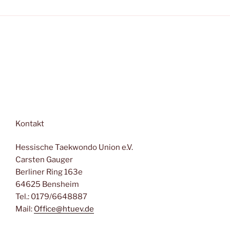
i
a
c
t
h
t
i
e
o
n
n
-
N
a
v
Kontakt
i
g
Hessische Taekwondo Union e.V.
a
Carsten Gauger
t
Berliner Ring 163e
i
64625 Bensheim
o
Tel.: 0179/6648887
n
Mail:
Office@htuev.de