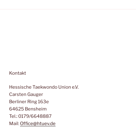
e
o
n
n
-
N
a
v
i
g
a
t
Kontakt
i
o
Hessische Taekwondo Union e.V.
n
Carsten Gauger
Berliner Ring 163e
64625 Bensheim
Tel.: 0179/6648887
Mail:
Office@htuev.de