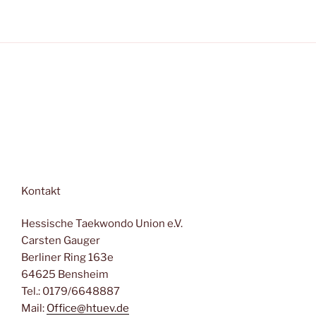
v
n
i
s
g
i
a
c
t
h
t
i
e
o
n
n
-
N
a
Kontakt
v
Hessische Taekwondo Union e.V.
i
Carsten Gauger
g
Berliner Ring 163e
a
64625 Bensheim
t
Tel.: 0179/6648887
i
Mail:
Office@htuev.de
o