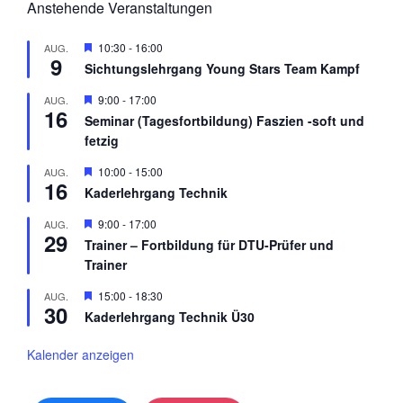
Anstehende Veranstaltungen
H
10:30
-
16:00
AUG.
9
e
Sichtungslehrgang Young Stars Team Kampf
r
v
H
9:00
-
17:00
AUG.
o
16
e
r
Seminar (Tagesfortbildung) Faszien -soft und
r
g
fetzig
v
e
o
h
r
H
10:00
-
15:00
AUG.
o
16
g
e
b
Kaderlehrgang Technik
e
r
e
h
v
n
H
9:00
-
17:00
AUG.
o
o
29
e
b
r
Trainer – Fortbildung für DTU-Prüfer und
r
e
g
Trainer
v
n
e
o
h
r
H
15:00
-
18:30
AUG.
o
30
g
e
b
Kaderlehrgang Technik Ü30
e
r
e
h
v
n
o
o
Kalender anzeigen
b
r
e
g
n
e