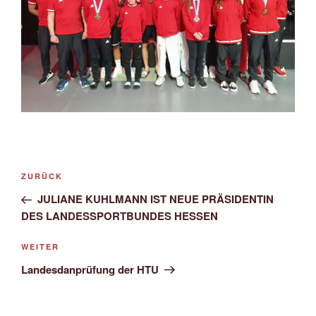
Beitragsnavigation
Vorheriger
ZURÜCK
Beitrag
JULIANE KUHLMANN IST NEUE PRÄSIDENTIN
DES LANDESSPORTBUNDES HESSEN
Nächster
WEITER
Beitrag
Landesdanprüfung der HTU