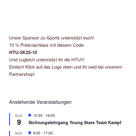
Unser Sponsor Ju-Sports unterstützt euch!
10 % Preisnachlass mit diesem Code:
HTU-2K25-10
Und zugleich unterstützt ihr die HTU!!!
Einfach Klick auf das Logo oben und ihr seid bei unserem
Partnershop!
Anstehende Veranstaltungen
H
10:30
-
16:00
AUG.
9
e
Sichtungslehrgang Young Stars Team Kampf
r
v
H
9:00
-
17:00
AUG.
o