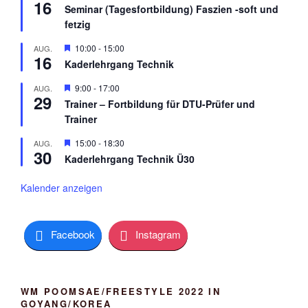
16
e
r
Seminar (Tagesfortbildung) Faszien -soft und
r
g
fetzig
v
e
o
h
r
H
10:00
-
15:00
AUG.
o
16
g
e
b
Kaderlehrgang Technik
e
r
e
h
v
n
H
9:00
-
17:00
AUG.
o
o
29
e
b
r
Trainer – Fortbildung für DTU-Prüfer und
r
e
g
Trainer
v
n
e
o
h
r
H
15:00
-
18:30
AUG.
o
30
g
e
b
Kaderlehrgang Technik Ü30
e
r
e
h
v
n
o
o
Kalender anzeigen
b
r
e
g
n
e
h
Facebook
Instagram
o
b
e
n
WM POOMSAE/FREESTYLE 2022 IN
GOYANG/KOREA