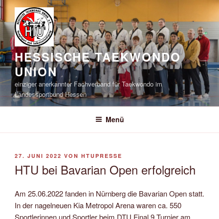
Zum
Inhalt
springen
HESSISCHE TAEKWONDO
UNION
einziger anerkannter Fachverband für Taekwondo im
Landessportbund Hessen
Menü
VERÖFFENTLICHT
27. JUNI 2022
VON
HTUPRESSE
AM
HTU bei Bavarian Open erfolgreich
Am 25.06.2022 fanden in Nürnberg die Bavarian Open statt.
In der nagelneuen Kia Metropol Arena waren ca. 550
Sportlerinnen und Sportler beim DTU Final 9 Turnier am