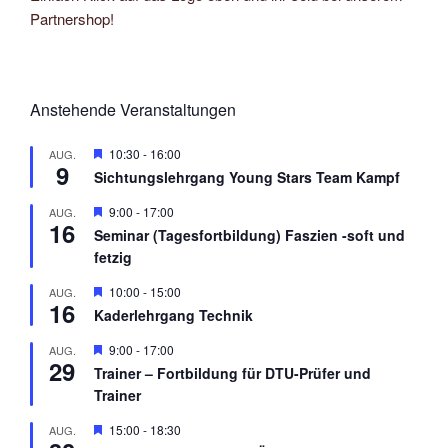
Partnershop!
Anstehende Veranstaltungen
H
10:30
-
16:00
AUG.
9
e
Sichtungslehrgang Young Stars Team Kampf
r
v
H
9:00
-
17:00
AUG.
o
16
e
r
Seminar (Tagesfortbildung) Faszien -soft und
r
g
fetzig
v
e
o
h
r
H
10:00
-
15:00
AUG.
o
16
g
e
b
Kaderlehrgang Technik
e
r
e
h
v
n
H
9:00
-
17:00
AUG.
o
o
29
e
b
r
Trainer – Fortbildung für DTU-Prüfer und
r
e
g
Trainer
v
n
e
o
h
r
H
15:00
-
18:30
AUG.
o
g
e