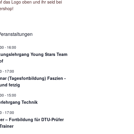
uf das Logo oben und ihr seid bei
ershop!
eranstaltungen
:30
-
16:00
tungslehrgang Young Stars Team
pf
0
-
17:00
nar (Tagesfortbildung) Faszien -
und fetzig
:00
-
15:00
rlehrgang Technik
0
-
17:00
ner – Fortbildung für DTU-Prüfer
Trainer