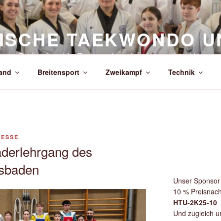
ISCHE TAEKWONDO U
annter Fachverband für Taekwondo im Landessportbund Hessen
and
Breitensport
Zweikampf
Technik
RESSE
derlehrgang des
sbaden
Unser Sponsor 
10 % Preisnach
HTU-2K25-10
Und zugleich un