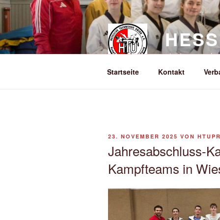
Zum
Inhalt
springen
HESS
einziger anerk
Startseite
Kontakt
Verb
VERÖFFENTLICHT
23. NOVEMBER 2025
VON
HTUP
AM
Jahresabschluss-Ka
Kampfteams in Wie