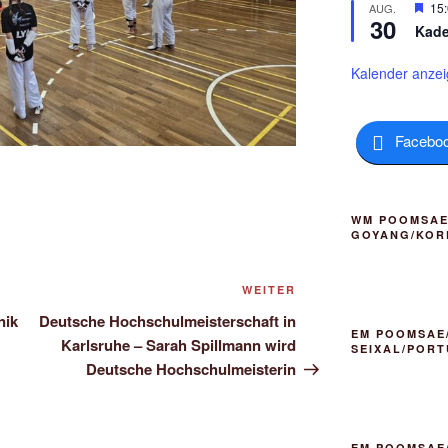
r
H
15
AUG.
o
30
g
e
b
Kade
e
r
e
h
v
n
o
o
Kalender anze
b
r
e
g
n
e
h
Facebo
o
b
e
n
WM POOMSAE/
GOYANG/KOR
Nächster
WEITER
Beitrag
nik
Deutsche Hochschulmeisterschaft in
EM POOMSAE/
Karlsruhe – Sarah Spillmann wird
SEIXAL/POR
Deutsche Hochschulmeisterin
EM POOMSAE/