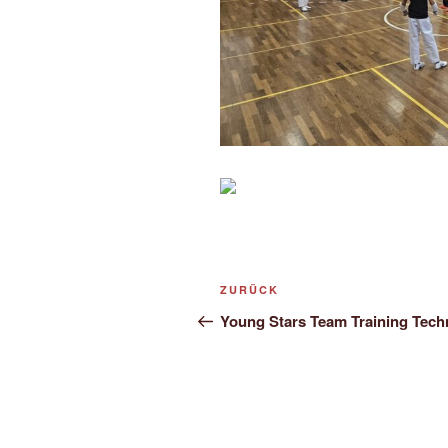
Beitragsnavigation
Vorheriger
ZURÜCK
Beitrag
Young Stars Team Training Tech