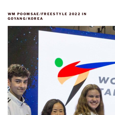
e
n
WM POOMSAE/FREESTYLE 2022 IN
GOYANG/KOREA