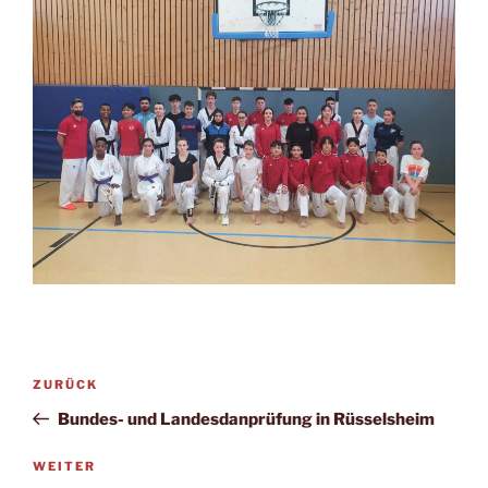
Beitragsnavigation
Vorheriger
ZURÜCK
Beitrag
Bundes- und Landesdanprüfung in Rüsselsheim
Nächster
WEITER