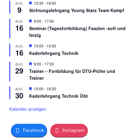
H
10:30
-
16:00
AUG.
9
e
Sichtungslehrgang Young Stars Team Kampf
r
v
H
9:00
-
17:00
AUG.
o
16
e
r
Seminar (Tagesfortbildung) Faszien -soft und
r
g
fetzig
v
e
o
h
r
H
10:00
-
15:00
AUG.
o
16
g
e
b
Kaderlehrgang Technik
e
r
e
h
v
n
H
9:00
-
17:00
AUG.
o
o
29
e
b
r
Trainer – Fortbildung für DTU-Prüfer und
r
e
g
Trainer
v
n
e
o
h
r
H
15:00
-
18:30
AUG.
o
30
g
e
b
Kaderlehrgang Technik Ü30
e
r
e
h
v
n
o
o
Kalender anzeigen
b
r
e
g
n
e
h
Facebook
Instagram
o
b