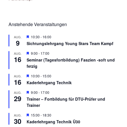
Anstehende Veranstaltungen
H
10:30
-
16:00
AUG.
9
e
Sichtungslehrgang Young Stars Team Kampf
r
v
H
9:00
-
17:00
AUG.
o
16
e
r
Seminar (Tagesfortbildung) Faszien -soft und
r
g
fetzig
v
e
o
h
r
H
10:00
-
15:00
AUG.
o
16
g
e
b
Kaderlehrgang Technik
e
r
e
h
v
n
H
9:00
-
17:00
AUG.
o
o
29
e
b
r
Trainer – Fortbildung für DTU-Prüfer und
r
e
g
Trainer
v
n
e
o
h
r
H
15:00
-
18:30
AUG.
o
30
g
e
b
Kaderlehrgang Technik Ü30
e
r
e