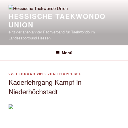
Zum
Inhalt
HESSISCHE TAEKWONDO
springen
UNION
einziger anerkannter Fachverband für Taekwondo im
Landessportbund Hessen
Menü
VERÖFFENTLICHT
22. FEBRUAR 2026
VON
HTUPRESSE
AM
Kaderlehrgang Kampf in
Niederhöchstadt