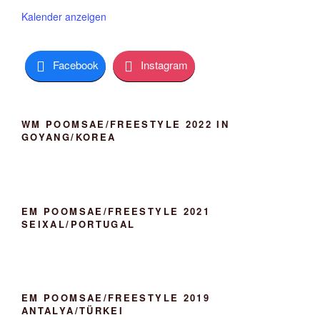
h
v
n
o
o
Kalender anzeigen
b
r
e
g
n
e
h
Facebook
Instagram
o
b
e
n
WM POOMSAE/FREESTYLE 2022 IN
GOYANG/KOREA
EM POOMSAE/FREESTYLE 2021
SEIXAL/PORTUGAL
EM POOMSAE/FREESTYLE 2019
ANTALYA/TÜRKEI