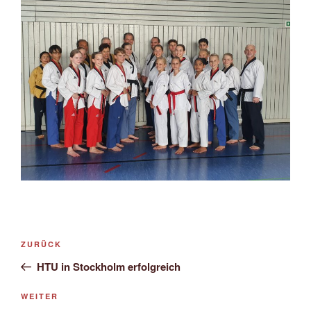
Beitragsnavigation
Vorheriger
ZURÜCK
Beitrag
HTU in Stockholm erfolgreich
Nächster
WEITER