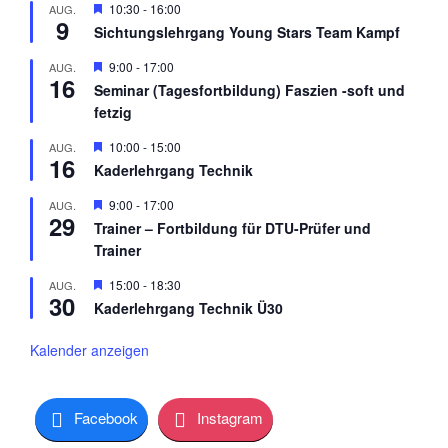
H
10:30
-
16:00
AUG.
9
e
Sichtungslehrgang Young Stars Team Kampf
r
v
H
9:00
-
17:00
AUG.
o
16
e
r
Seminar (Tagesfortbildung) Faszien -soft und
r
g
fetzig
v
e
o
h
r
H
10:00
-
15:00
AUG.
o
16
g
e
b
Kaderlehrgang Technik
e
r
e
h
v
n
H
9:00
-
17:00
AUG.
o
o
29
e
b
r
Trainer – Fortbildung für DTU-Prüfer und
r
e
g
Trainer
v
n
e
o
h
r
H
15:00
-
18:30
AUG.
o
30
g
e
b
Kaderlehrgang Technik Ü30
e
r
e
h
v
n
o
o
Kalender anzeigen
b
r
e
g
n
e
h
Facebook
Instagram
o
b