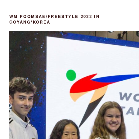
e
n
WM POOMSAE/FREESTYLE 2022 IN
GOYANG/KOREA