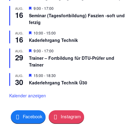
v
H
9:00
-
17:00
AUG.
o
16
e
r
Seminar (Tagesfortbildung) Faszien -soft und
r
g
fetzig
v
e
o
h
r
H
10:00
-
15:00
AUG.
o
16
g
e
b
Kaderlehrgang Technik
e
r
e
h
v
n
H
9:00
-
17:00
AUG.
o
o
29
e
b
r
Trainer – Fortbildung für DTU-Prüfer und
r
e
g
Trainer
v
n
e
o
h
r
H
15:00
-
18:30
AUG.
o
30
g
e
b
Kaderlehrgang Technik Ü30
e
r
e
h
v
n
o
o
Kalender anzeigen
b
r
e
g
n
e
h
Facebook
Instagram
o
b
e
n