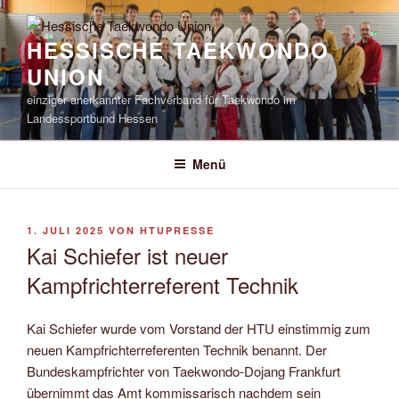
Zum
Inhalt
HESSISCHE TAEKWONDO
springen
UNION
einziger anerkannter Fachverband für Taekwondo im
Landessportbund Hessen
Menü
VERÖFFENTLICHT
1. JULI 2025
VON
HTUPRESSE
AM
Kai Schiefer ist neuer
Kampfrichterreferent Technik
Kai Schiefer wurde vom Vorstand der HTU einstimmig zum
neuen Kampfrichterreferenten Technik benannt. Der
Bundeskampfrichter von Taekwondo-Dojang Frankfurt
übernimmt das Amt kommissarisch nachdem sein