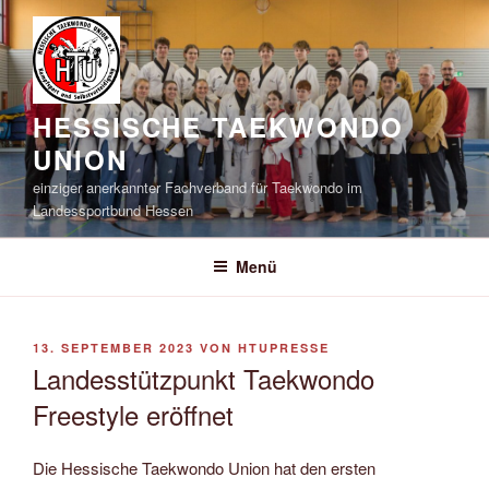
Zum
Inhalt
springen
HESSISCHE TAEKWONDO
UNION
einziger anerkannter Fachverband für Taekwondo im
Landessportbund Hessen
Menü
VERÖFFENTLICHT
13. SEPTEMBER 2023
VON
HTUPRESSE
AM
Landesstützpunkt Taekwondo
Freestyle eröffnet
Die Hessische Taekwondo Union hat den ersten