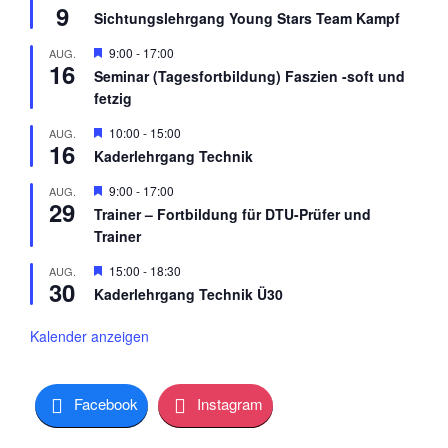
9
e
Sichtungslehrgang Young Stars Team Kampf
r
v
H
9:00
-
17:00
AUG.
o
16
e
r
Seminar (Tagesfortbildung) Faszien -soft und
r
g
fetzig
v
e
o
h
r
H
10:00
-
15:00
AUG.
o
16
g
e
b
Kaderlehrgang Technik
e
r
e
h
v
n
H
9:00
-
17:00
AUG.
o
o
29
e
b
r
Trainer – Fortbildung für DTU-Prüfer und
r
e
g
Trainer
v
n
e
o
h
r
H
15:00
-
18:30
AUG.
o
30
g
e
b
Kaderlehrgang Technik Ü30
e
r
e
h
v
n
o
o
Kalender anzeigen
b
r
e
g
n
e
h
Facebook
Instagram
o
b
e