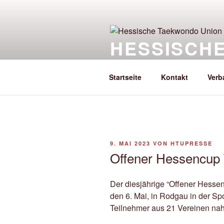
Zum
Inhalt
springen
HESSISCH
einziger anerkannter Fachverb
Startseite
Kontakt
Verb
VERÖFFENTLICHT
9. MAI 2023
VON
HTUPRESSE
AM
Offener Hessencup 
Der diesjährige “Offener Hess
den 6. Mai, in Rodgau in der Spo
Teilnehmer aus 21 Vereinen nahm