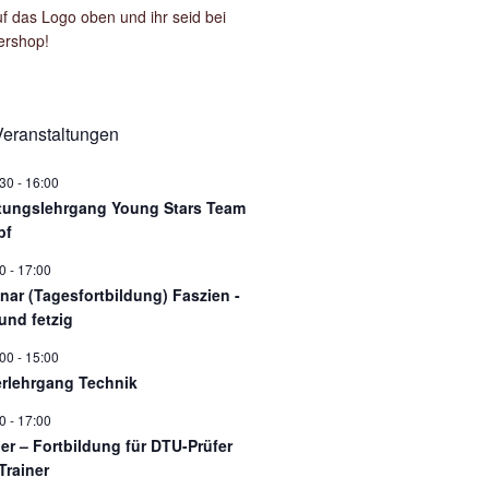
uf das Logo oben und ihr seid bei
ershop!
eranstaltungen
:30
-
16:00
tungslehrgang Young Stars Team
pf
0
-
17:00
nar (Tagesfortbildung) Faszien -
und fetzig
:00
-
15:00
rlehrgang Technik
0
-
17:00
ner – Fortbildung für DTU-Prüfer
Trainer