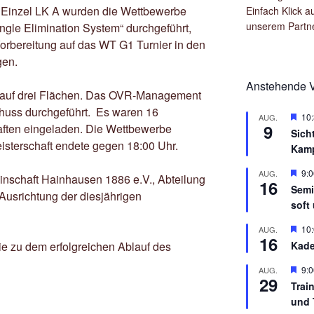
 Einzel LK A wurden die Wettbewerbe
Einfach Klick a
unserem Partn
ngle Elimination System“ durchgeführt,
rbereitung auf das WT G1 Turnier in den
gen.
Anstehende V
 auf drei Flächen. Das OVR-Management
huss durchgeführt. Es waren 16
H
10
AUG.
9
aften eingeladen. Die Wettbewerbe
e
Sich
r
eisterschaft endete gegen 18:00 Uhr.
Kam
v
o
r
H
9:0
AUG.
nschaft Hainhausen 1886 e.V., Abteilung
16
g
e
Semi
 Ausrichtung der diesjährigen
e
r
soft 
h
v
o
o
b
r
H
10
AUG.
16
e
g
e
Kade
e zu dem erfolgreichen Ablauf des
n
e
r
h
v
H
9:0
AUG.
o
o
29
e
b
r
Trai
r
e
g
und 
v
n
e
o