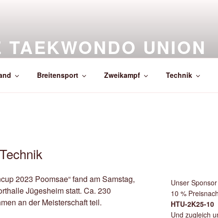
E TAEKWONDO UNION
and für Taekwondo im Landessportbund Hessen
and
Breitensport
Zweikampf
Technik
Technik
encup 2023 Poomsae“ fand am Samstag,
Unser Sponsor 
rthalle Jügesheim statt. Ca. 230
10 % Preisnach
en an der Meisterschaft teil.
HTU-2K25-10
Und zugleich un