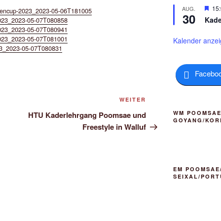
h
r
H
15
AUG.
encup-2023_2023-05-06T181005
o
30
g
e
b
Kade
2023_2023-05-07T080858
e
r
e
2023_2023-05-07T080941
h
v
n
2023_2023-05-07T081001
o
o
Kalender anze
b
r
23_2023-05-07T080831
e
g
n
e
h
Facebo
o
b
e
Nächster
WEITER
n
Beitrag
WM POOMSAE/
HTU Kaderlehrgang Poomsae und
GOYANG/KOR
Freestyle in Walluf
EM POOMSAE/
SEIXAL/POR