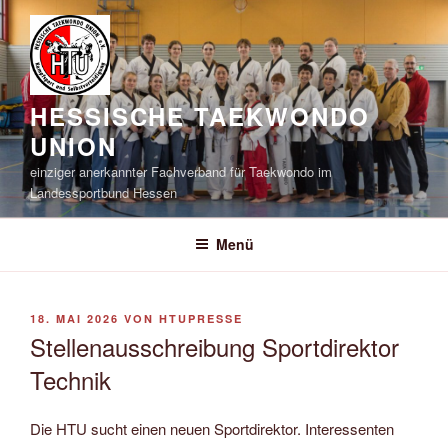
Zum
Inhalt
springen
HESSISCHE TAEKWONDO
UNION
einziger anerkannter Fachverband für Taekwondo im
Landessportbund Hessen
Menü
VERÖFFENTLICHT
18. MAI 2026
VON
HTUPRESSE
AM
Stellenausschreibung Sportdirektor
Technik
Die HTU sucht einen neuen Sportdirektor. Interessenten