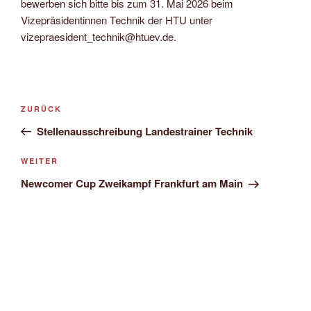
bewerben sich bitte bis zum 31. Mai 2026 beim
Vizepräsidentinnen Technik der HTU unter
vizepraesident_technik@htuev.de.
Beitragsnavigation
Vorheriger
ZURÜCK
Beitrag
Stellenausschreibung Landestrainer Technik
Nächster
WEITER
Beitrag
Newcomer Cup Zweikampf Frankfurt am Main