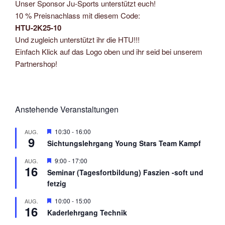
Unser Sponsor Ju-Sports unterstützt euch!
10 % Preisnachlass mit diesem Code:
HTU-2K25-10
Und zugleich unterstützt ihr die HTU!!!
Einfach Klick auf das Logo oben und ihr seid bei unserem
Partnershop!
Anstehende Veranstaltungen
H
10:30
-
16:00
AUG.
9
e
Sichtungslehrgang Young Stars Team Kampf
r
v
H
9:00
-
17:00
AUG.
o
16
e
r
Seminar (Tagesfortbildung) Faszien -soft und
r
g
fetzig
v
e
o
h
r
H
10:00
-
15:00
AUG.
o
16
g
e
b
Kaderlehrgang Technik
e
r
e
h
v