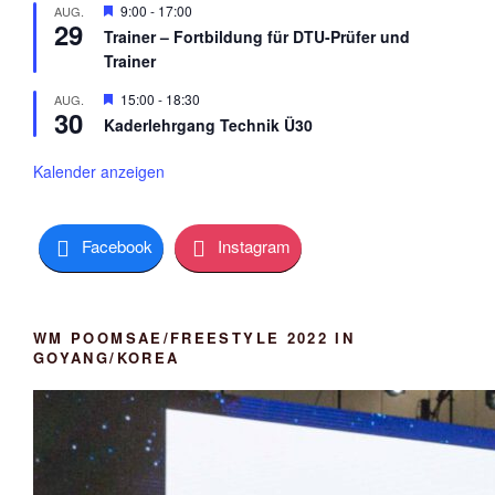
n
H
9:00
-
17:00
AUG.
o
o
29
e
b
r
Trainer – Fortbildung für DTU-Prüfer und
r
e
g
Trainer
v
n
e
o
h
r
H
15:00
-
18:30
AUG.
o
30
g
e
b
Kaderlehrgang Technik Ü30
e
r
e
h
v
n
o
o
Kalender anzeigen
b
r
e
g
n
e
h
Facebook
Instagram
o
b
e
n
WM POOMSAE/FREESTYLE 2022 IN
GOYANG/KOREA