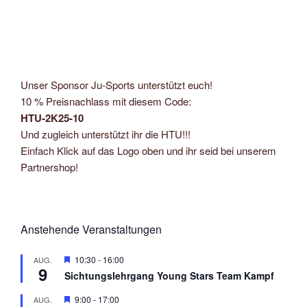
Unser Sponsor Ju-Sports unterstützt euch!
10 % Preisnachlass mit diesem Code:
HTU-2K25-10
Und zugleich unterstützt ihr die HTU!!!
Einfach Klick auf das Logo oben und ihr seid bei unserem
Partnershop!
Anstehende Veranstaltungen
H
10:30
-
16:00
AUG.
9
e
Sichtungslehrgang Young Stars Team Kampf
r
v
H
9:00
-
17:00
AUG.
o