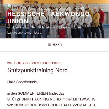
Zum
Inhalt
HESSISCHE TAEKWONDO
springen
UNION
einziger anerkannter Fachverband für Taekwondo im
Landessportbund Hessen
Menü
VERÖFFENTLICHT
29. JUNI 2026
VON
HTUPRESSE
AM
Stützpunkttraining Nord
Hallo Sportfreunde,
in den SOMMERFERIEN findet das
STÜTZPUNKTTRAINING NORD immer MITTWOCHS
von 18 bis 20 UHR in der SPORTHALLE der MARKER-