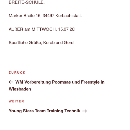
BREITE-SCHULE,
Marker-Breite 16, 34497 Korbach statt.
AUßER am MITTWOCH, 15.07.26!
Sportliche Grüße, Korab und Gerd
Beitragsnavigation
Vorheriger
ZURÜCK
Beitrag
WM Vorbereitung Poomsae und Freestyle in
Wiesbaden
Nächster
WEITER
Beitrag
Young Stars Team Training Technik