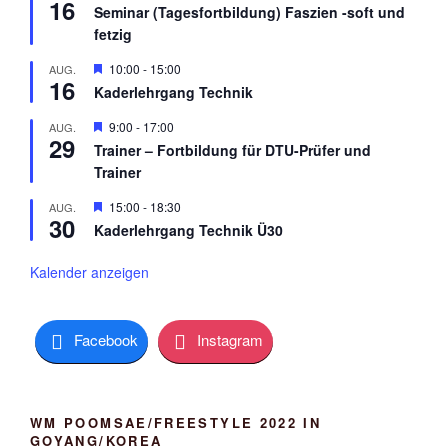
16
e
r
Seminar (Tagesfortbildung) Faszien -soft und
r
g
fetzig
v
e
o
h
r
H
10:00
-
15:00
AUG.
o
16
g
e
b
Kaderlehrgang Technik
e
r
e
h
v
n
H
9:00
-
17:00
AUG.
o
o
29
e
b
r
Trainer – Fortbildung für DTU-Prüfer und
r
e
g
Trainer
v
n
e
o
h
r
H
15:00
-
18:30
AUG.
o
30
g
e
b
Kaderlehrgang Technik Ü30
e
r
e
h
v
n
o
o
Kalender anzeigen
b
r
e
g
n
e
h
Facebook
Instagram
o
b
e
n
WM POOMSAE/FREESTYLE 2022 IN
GOYANG/KOREA