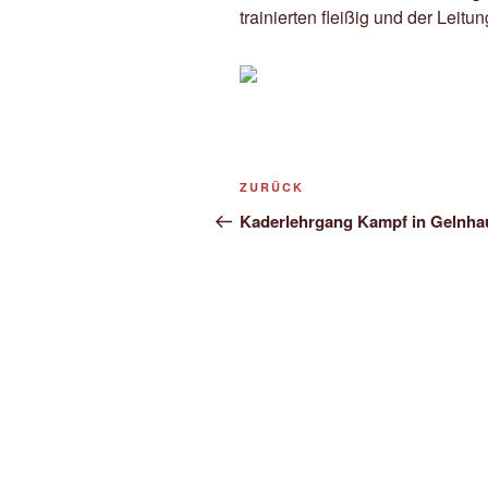
trainierten fleißig und der Leit
Beitragsnavigation
Vorheriger
ZURÜCK
Beitrag
Kaderlehrgang Kampf in Gelnha