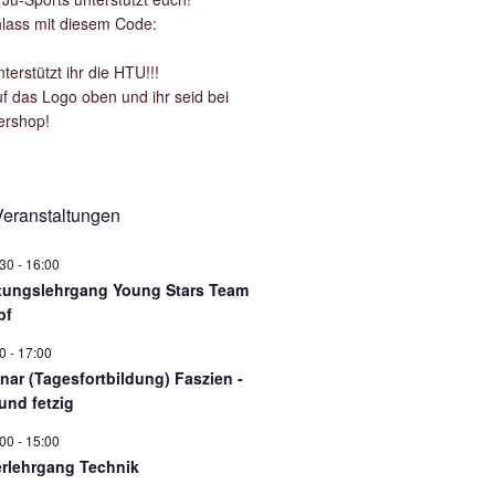
lass mit diesem Code:
terstützt ihr die HTU!!!
uf das Logo oben und ihr seid bei
ershop!
eranstaltungen
:30
-
16:00
tungslehrgang Young Stars Team
pf
0
-
17:00
nar (Tagesfortbildung) Faszien -
und fetzig
:00
-
15:00
rlehrgang Technik