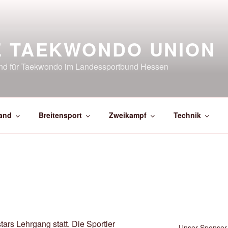
E TAEKWONDO UNION
and für Taekwondo im Landessportbund Hessen
and
Breitensport
Zweikampf
Technik
rs Lehrgang statt. Die Sportler
Unser Sponsor 