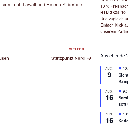
ung von Leah Lawall und Helena Silberhorn.
10 % Preisnach
HTU-2K25-10
Und zugleich un
Einfach Klick a
unserem Partn
Nächster
WEITER
Anstehende V
Beitrag
usen
Stützpunkt Nord
H
10
AUG.
9
e
Sich
r
Kam
v
o
r
H
9:0
AUG.
16
g
e
Semi
e
r
soft 
h
v
o
o
b
r
H
10
AUG.
16
e
g
e
Kade
n
e
r
h
v