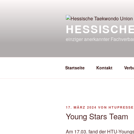
Zum
Inhalt
springen
HESSISCH
einziger anerkannter Fachverb
Startseite
Kontakt
Verb
VERÖFFENTLICHT
17. MÄRZ 2024
VON
HTUPRESSE
AM
Young Stars Team
Am 17.03. fand der HTU-Youngsta