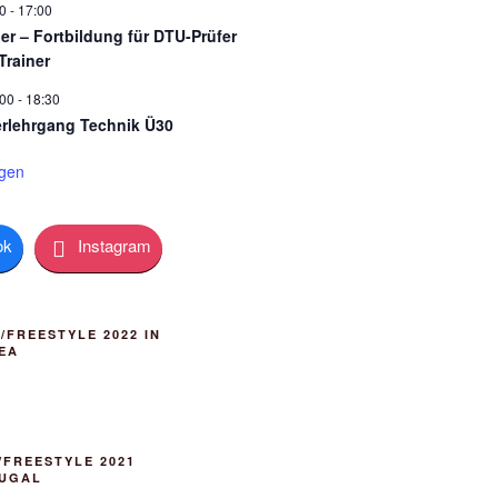
0
-
17:00
ner – Fortbildung für DTU-Prüfer
Trainer
:00
-
18:30
rlehrgang Technik Ü30
igen
ok
Instagram
FREESTYLE 2022 IN
EA
FREESTYLE 2021
TUGAL