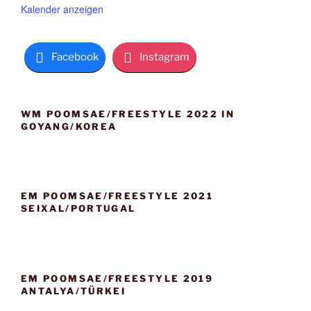
n
o
o
Kalender anzeigen
b
r
e
g
n
e
h
Facebook
Instagram
o
b
e
n
WM POOMSAE/FREESTYLE 2022 IN
GOYANG/KOREA
EM POOMSAE/FREESTYLE 2021
SEIXAL/PORTUGAL
EM POOMSAE/FREESTYLE 2019
ANTALYA/TÜRKEI