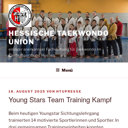
Zum
Inhalt
springen
HESSISCHE TAEKWONDO
UNION
einziger anerkannter Fachverband für Taekwondo im
Landessportbund Hessen
Menü
VERÖFFENTLICHT
18. AUGUST 2025
VON
HTUPRESSE
AM
Young Stars Team Training Kampf
Beim heutigen Youngstar Sichtungslehrgang
trainierten 14 motivierte Sportlerinnen und Sportler. In
drei gemeinsamen Trainingseinheiten konnten