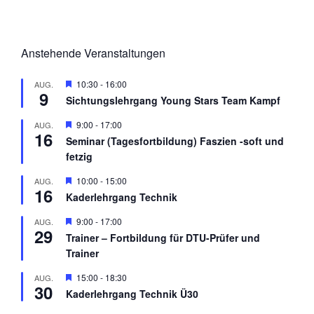
Anstehende Veranstaltungen
H
10:30
-
16:00
AUG.
9
e
Sichtungslehrgang Young Stars Team Kampf
r
v
H
9:00
-
17:00
AUG.
o
16
e
r
Seminar (Tagesfortbildung) Faszien -soft und
r
g
fetzig
v
e
o
h
r
H
10:00
-
15:00
AUG.
o
16
g
e
b
Kaderlehrgang Technik
e
r
e
h
v
n
H
9:00
-
17:00
AUG.
o
o
29
e
b
r
Trainer – Fortbildung für DTU-Prüfer und
r
e
g
Trainer
v
n
e
o
h
r
H
15:00
-
18:30
AUG.
o
30
g
e
b
Kaderlehrgang Technik Ü30
e
r
e
h
v