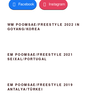
h
Facebook
Instagram
o
b
e
n
WM POOMSAE/FREESTYLE 2022 IN
GOYANG/KOREA
EM POOMSAE/FREESTYLE 2021
SEIXAL/PORTUGAL
EM POOMSAE/FREESTYLE 2019
ANTALYA/TÜRKEI