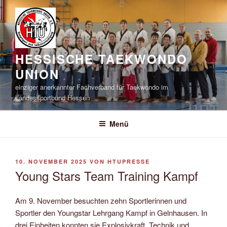
Zum
Inhalt
springen
HESSISCHE TAEKWONDO
UNION
einziger anerkannter Fachverband für Taekwondo im
Landessportbund Hessen
Menü
VERÖFFENTLICHT
10. NOVEMBER 2025
VON
HTUPRESSE
AM
Young Stars Team Training Kampf
Am 9. November besuchten zehn Sportlerinnen und
Sportler den Youngstar Lehrgang Kampf in Gelnhausen. In
drei Einheiten konnten sie Explosivkraft, Technik und