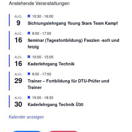
Anstehende Veranstaltungen
H
10:30
-
16:00
AUG.
9
e
Sichtungslehrgang Young Stars Team Kampf
r
v
H
9:00
-
17:00
AUG.
o
16
e
r
Seminar (Tagesfortbildung) Faszien -soft und
r
g
fetzig
v
e
o
h
r
H
10:00
-
15:00
AUG.
o
16
g
e
b
Kaderlehrgang Technik
e
r
e
h
v
n
H
9:00
-
17:00
AUG.
o
o
29
e
b
r
Trainer – Fortbildung für DTU-Prüfer und
r
e
g
Trainer
v
n
e
o
h
r
H
15:00
-
18:30
AUG.
o
30
g
e
b
Kaderlehrgang Technik Ü30
e
r
e
h
v
n
o
o
Kalender anzeigen
b
r
e
g
n
e