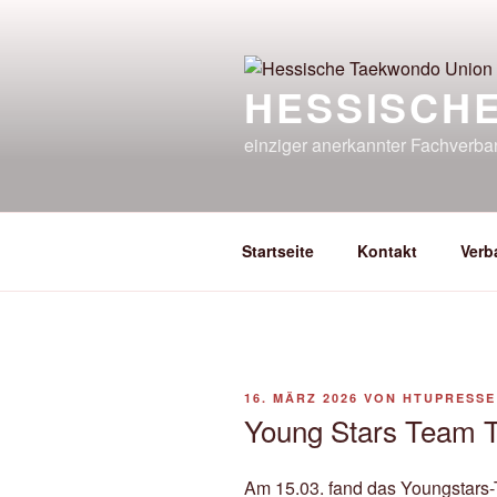
Zum
Inhalt
springen
HESSISCH
einziger anerkannter Fachverb
Startseite
Kontakt
Verb
VERÖFFENTLICHT
16. MÄRZ 2026
VON
HTUPRESSE
AM
Young Stars Team T
Am 15.03. fand das Youngstars-Tr