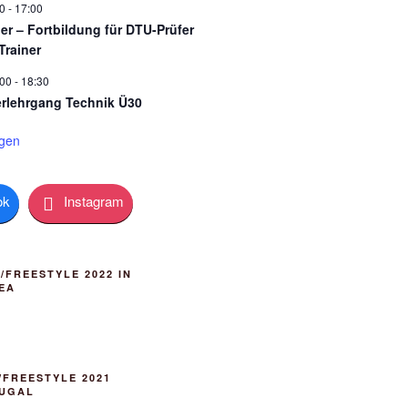
0
-
17:00
ner – Fortbildung für DTU-Prüfer
Trainer
:00
-
18:30
rlehrgang Technik Ü30
igen
ok
Instagram
FREESTYLE 2022 IN
EA
FREESTYLE 2021
TUGAL