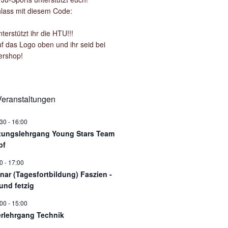
lass mit diesem Code:
terstützt ihr die HTU!!!
uf das Logo oben und ihr seid bei
ershop!
eranstaltungen
:30
-
16:00
tungslehrgang Young Stars Team
pf
0
-
17:00
nar (Tagesfortbildung) Faszien -
und fetzig
:00
-
15:00
rlehrgang Technik