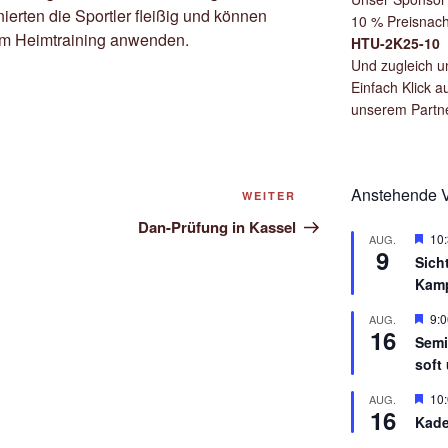
ierten die Sportler fleißig und können
10 % Preisnach
 im Heimtraining anwenden.
HTU-2K25-10
Und zugleich un
Einfach Klick a
unserem Partn
Anstehende V
Nächster
WEITER
Beitrag
Dan-Prüfung in Kassel
H
10
AUG.
9
e
Sich
r
Kam
v
o
r
H
9:0
AUG.
16
g
e
Semi
e
r
soft 
h
v
o
o
b
r
H
10
AUG.
16
e
g
e
Kade
n
e
r
h
v