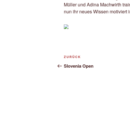
Müller und Adina Machwirth train
nun ihr neues Wissen motiviert
Beitragsnavigation
Vorheriger
ZURÜCK
Beitrag
Slovenia Open