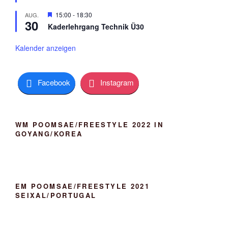
n
e
o
h
r
H
15:00
-
18:30
AUG.
o
30
g
e
b
Kaderlehrgang Technik Ü30
e
r
e
h
v
n
o
o
Kalender anzeigen
b
r
e
g
n
e
h
Facebook
Instagram
o
b
e
n
WM POOMSAE/FREESTYLE 2022 IN
GOYANG/KOREA
EM POOMSAE/FREESTYLE 2021
SEIXAL/PORTUGAL