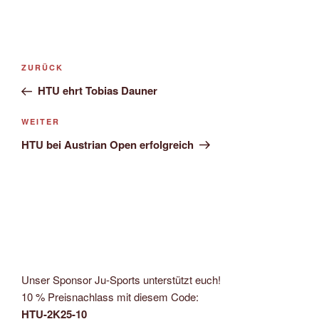
Beitragsnavigation
Vorheriger
ZURÜCK
Beitrag
HTU ehrt Tobias Dauner
Nächster
WEITER
Beitrag
HTU bei Austrian Open erfolgreich
Unser Sponsor Ju-Sports unterstützt euch!
10 % Preisnachlass mit diesem Code:
HTU-2K25-10