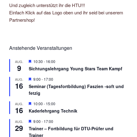
Und zugleich unterstützt ihr die HTU!!!
Einfach Klick auf das Logo oben und ihr seid bei unserem
Partnershop!
Anstehende Veranstaltungen
H
10:30
-
16:00
AUG.
9
e
Sichtungslehrgang Young Stars Team Kampf
r
v
H
9:00
-
17:00
AUG.
o
16
e
r
Seminar (Tagesfortbildung) Faszien -soft und
r
g
fetzig
v
e
o
h
r
H
10:00
-
15:00
AUG.
o
16
g
e
b
Kaderlehrgang Technik
e
r
e
h
v
n
H
9:00
-
17:00
AUG.
o
o
29
e
b
r
Trainer – Fortbildung für DTU-Prüfer und
r
e
g
Trainer
v