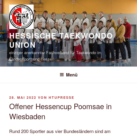
Zum
Inhalt
springen
HESSISCHE TAEKWONDO
UNION
einziger anerkannter Fachverband für Taekwondo im
Landessportbund Hessen
Menü
VERÖFFENTLICHT
28. MAI 2022
VON
HTUPRESSE
AM
Offener Hessencup Poomsae in
Wiesbaden
Rund 200 Sportler aus vier Bundesländern sind am